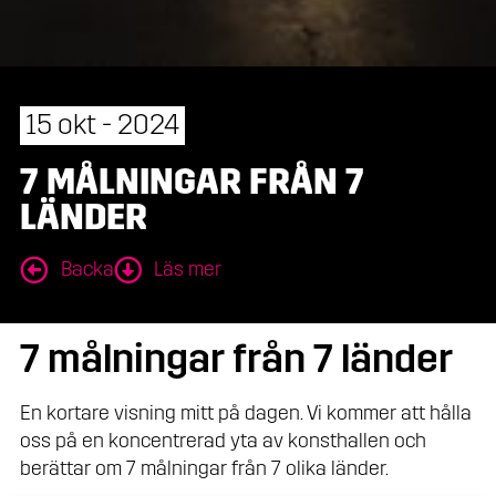
15 okt - 2024
7 MÅLNINGAR FRÅN 7
LÄNDER
Backa
Läs mer
7 målningar från 7 länder
En kortare visning mitt på dagen. Vi kommer att hålla
oss på en koncentrerad yta av konsthallen och
berättar om 7 målningar från 7 olika länder.