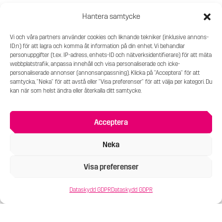
I utställningen
I måleriets sfär
visar vi samtida måleri
Hantera samtycke
från hela världen. Det är en färgsprakande
utställning som inte lämnar någon oberörd.
Vi och våra partners använder cookies och liknande tekniker (inklusive annons-
ID:n) för att lagra och komma åt information på din enhet. Vi behandlar
Visningen startar 12:30 och varar i cirka 35 minuter.
personuppgifter (t.ex. IP-adress, enhets-ID och nätverksidentifierare) för att mäta
webbplatstrafik, anpassa innehåll och visa personaliserade och icke-
Konsthallen har öppet till 13:30.
personaliserade annonser (annonsanpassning). Klicka på "Acceptera" för att
samtycka, "Neka" för att avstå eller "Visa preferenser" för att välja per kategori. Du
Denna visning är del 1 i en visningsserie om måleri
kan när som helst ändra eller återkalla ditt samtycke.
som vi har i samarbete med Norrköpings
Konstmuseum. Nästa tillfälle i serien äger rum den
Acceptera
12:e november på Norrköpings Konstmuseum.
Neka
Visa preferenser
Pris: 140 kr. Förboka gärna din plats.
Dataskydd GDPR
Dataskydd GDPR