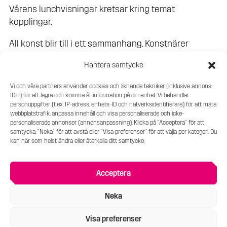
Vårens lunchvisningar kretsar kring temat
kopplingar.
All konst blir till i ett sammanhang. Konstnärer
inspirerar och inspireras av varandra, umgås med
Hantera samtycke
varandra, delar utställningsytor och tävlar om
samma stipendier. Alla förhåller sig till konsthistorien.
Vi och våra partners använder cookies och liknande tekniker (inklusive annons-
I serien Kopplingar utforskar vi vilka kopplingar som
ID:n) för att lagra och komma åt information på din enhet. Vi behandlar
personuppgifter (t.ex. IP-adress, enhets-ID och nätverksidentifierare) för att mäta
finns mellan konstnärerna på Ståhl Collection. Vilka
webbplatstrafik, anpassa innehåll och visa personaliserade och icke-
av dem känner varandra, vilka verk har vi som
personaliserade annonser (annonsanpassning). Klicka på "Acceptera" för att
inspirerats av andra verk, och vad för historiska
samtycka, "Neka" för att avstå eller "Visa preferenser" för att välja per kategori. Du
kan när som helst ändra eller återkalla ditt samtycke.
referenser kan man hitta? Kopplingar är en serie i tre
delar. Alla delar är fristående.
Acceptera
I del 2 tittar vi på vilka av verken i utställningarna
som inspirerats direkt av andra konstverk eller
Neka
konstnärer.
Visa preferenser
Visningen är 35 minuter lång. Konsthallen är öppen