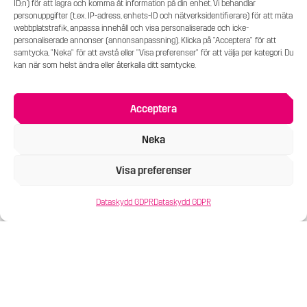
ID:n) för att lagra och komma åt information på din enhet. Vi behandlar
tar er genom flera av de offentliga konstverk som
personuppgifter (t.ex. IP-adress, enhets-ID och nätverksidentifierare) för att mäta
webbplatstrafik, anpassa innehåll och visa personaliserade och icke-
finns i Norrköpings stadskärna. Väl framme vid Ståhl
personaliserade annonser (annonsanpassning). Klicka på "Acceptera" för att
Collection fikar vi tillsammans innan vi tittar på
samtycka, "Neka" för att avstå eller "Visa preferenser" för att välja per kategori. Du
ytterligare verk inne i konsthallen.
kan när som helst ändra eller återkalla ditt samtycke.
Kostnad 250 kr/person. Fika ingår (kaffe/te och
Acceptera
bulle).
Neka
Datum och tid: 12/4, kl 12:30-15:00.
Visa preferenser
Begränsat antal platser, endast föranmälan via Ståhl
Collections hemsida.
Dataskydd GDPR
Dataskydd GDPR
Observera att första delen av visningen sker
utomhus så tänk på kläder efter väder!
Upplägg: