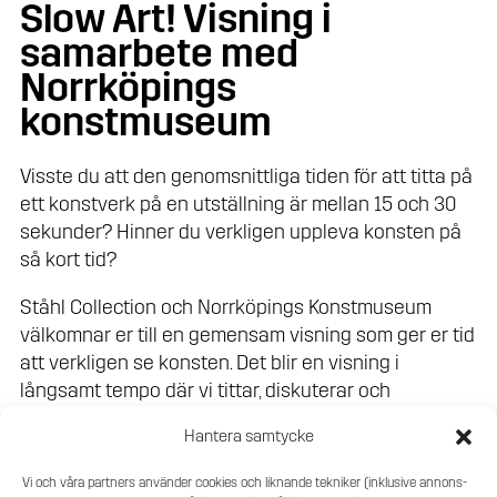
Slow Art! Visning i
samarbete med
Norrköpings
konstmuseum
Visste du att den genomsnittliga tiden för att titta på
ett konstverk på en utställning är mellan 15 och 30
sekunder? Hinner du verkligen uppleva konsten på
så kort tid?
Ståhl Collection och Norrköpings Konstmuseum
välkomnar er till en gemensam visning som ger er tid
att verkligen se konsten. Det blir en visning i
långsamt tempo där vi tittar, diskuterar och
reflekterar tillsammans om verken. Sammanlagt
Hantera samtycke
tittar vi på 10-12 konstverk.
Vi och våra partners använder cookies och liknande tekniker (inklusive annons-
Visningen utgår från Norrköpings Konstmuseum och