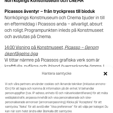
Norrköpings Konstmuseum och CNEMA
Picassos äventyr – från tryckpress till bioduk
Norrköpings Konstmuseum och Cnema bjuder in till
en eftermiddag i Picassos anda – allvarligt, absurt
och roligt. Programpunkten inleds på Konstmuseet
och avslutas på Cnema.
14:00 Visning på Konstmuseet,
Picasso – Genom
ökenfågelns öga
Vi tittar närmre på Picassos grafiska verk som är
kraftfulla, nyfikna och ibland överraskande ömma. I
samma utställning visas även svenskt
Hantera samtycke
konsthantverk som rör sig i liknande uttryck och
Vi och våra partners använder cookies och liknande tekniker (inklusive annons-
form, med konstnärer som inspirerats av Picasso.
ID:n) för att lagra och komma åt information på din enhet. Vi behandlar
personuppgifter (t.ex. IP-adress, enhets-ID och nätverksidentifierare) för att mäta
14:45 Fika
webbplatstrafik, anpassa innehåll och visa personaliserade och icke-
personaliserade annonser (annonsanpassning). Klicka på "Acceptera" för att
15:30 Filmvisning på Cnema,
Picassos äventyr
samtycka, "Neka" för att avstå eller "Visa preferenser" för att välja per kategori. Du
kan när som helst ändra eller återkalla ditt samtycke.