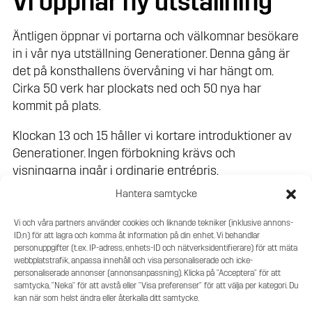
Vi öppnar ny utställning
Äntligen öppnar vi portarna och välkomnar besökare
in i vår nya utställning Generationer. Denna gång är
det på konsthallens övervåning vi har hängt om.
Cirka 50 verk har plockats ned och 50 nya har
kommit på plats.
Klockan 13 och 15 håller vi kortare introduktioner av
Generationer. Ingen förbokning krävs och
visningarna ingår i ordinarie entrépris.
Hantera samtycke
Om utställningen Generationer
Vi och våra partners använder cookies och liknande tekniker (inklusive annons-
Konst blir sällan till i ett vacuum, varje generations
ID:n) för att lagra och komma åt information på din enhet. Vi behandlar
konstnärer skapar utifrån den kontext där de
personuppgifter (t.ex. IP-adress, enhets-ID och nätverksidentifierare) för att mäta
webbplatstrafik, anpassa innehåll och visa personaliserade och icke-
existerar. Oavsett om deras konst är uppenbart
personaliserade annonser (annonsanpassning). Klicka på "Acceptera" för att
förankrad i samhällsdebatten eller inte, så påverkas
samtycka, "Neka" för att avstå eller "Visa preferenser" för att välja per kategori. Du
konstnärerna av världen de har omkring sig. I
kan när som helst ändra eller återkalla ditt samtycke.