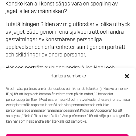
Kanske kan all konst sägas vara en spegling av
jaget, eller av människan?
I utställningen Bilden av mig utforskar vi olika uttryck
av jaget. Både genom rena självporträtt och andra
gestaltningar av konstnärens personliga
upplevelser och erfarenheter, samt genom porträtt
och skildringar av andra personer.
Här ses porträtt av bland andra Alice Neel och
Elisabeth Peyton, två konstnärer vars konstnärskap
Hantera samtycke
handlar om att avbilda andra. Speglingar av egna
Vi och våra partners använder cookies och liknande tekniker (inklusive annons-
upplevelser hittas i verk av Lenke Rothman och Jan
ID:n) för att lagra och komma åt information på din enhet. Vi behandlar
Håfström.
personuppgifter (t.ex. IP-adress, enhets-ID och nätverksidentifierare) för att mäta
webbplatstrafik, anpassa innehåll och visa personaliserade och icke-
Ett helt rum har dedikerats till Lena Cronqvist, vars
personaliserade annonser (annonsanpassning). Klicka på "Acceptera" för att
samtycka, "Neka" för att avstå eller "Visa preferenser" för att välja per kategori. Du
konstnärskap kretsar kring jaget, familjen och
kan när som helst ändra eller återkalla ditt samtycke.
kroppens erfarenheter.