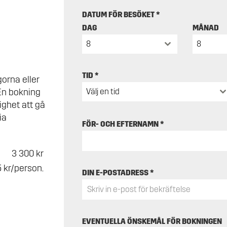
DATUM FÖR BESÖKET
*
DAG
MÅNAD
8
8
TID
*
orna eller
 En bokning
Välj en tid
ighet att gå
ia
FÖR- OCH EFTERNAMN
*
3 300 kr
 kr/person.
DIN E-POSTADRESS
*
EVENTUELLA ÖNSKEMÅL FÖR BOKNINGEN