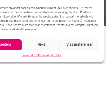
artners använder cookies och liknande tekniker (inklusive annons-ID:n) för att
ma åt information på din enhet. Vi behandlar personuppgifter (t.ex. IP-adress,
 nätverksidentifierare) för att mäta webbplatstrafik, anpassa innehåll och visa
ade och icke-personaliserade annonser (annonsanpassning). Klicka på "Acceptera"
ka, "Neka" för att avstå eller "Visa preferenser" för att välja per kategori. Du kan när
ra eller återkalla ditt samtycke.
ceptera
Neka
Visa preferenser
Dataskydd GDPR
Dataskydd GDPR