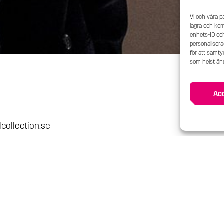
Vi och våra p
lagra och kom
enhets-ID och
personaliser
för att samtyc
som helst änd
Ac
collection.se